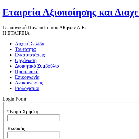
Εταιρεία Αξιοποίησης και Διαχ
Γεωπονικού Πανεπιστημίου Αθηνών Α.Ε.
Η ΕΤΑΙΡΕΙΑ
Αρχική Σελίδα
Ταυτότητα
Εγκαταστάσεις
Οργάνωση
Διοικητικό Συμβούλιο
Προσωπικό
Επικοινωνία
Ανακοινώσεις
Ισολογισμοί
Login Form
Όνομα Χρήστη
Κωδικός