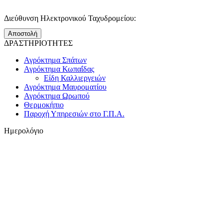
Διεύθυνση Ηλεκτρονικού Ταχυδρομείου:
Αποστολή
ΔΡΑΣΤΗΡΙΟΤΗΤΕΣ
Αγρόκτημα Σπάτων
Αγρόκτημα Κωπαΐδας
Είδη Καλλιεργειών
Αγρόκτημα Μαυροματίου
Αγρόκτημα Ωρωπού
Θερμοκήπιο
Παροχή Υπηρεσιών στο Γ.Π.Α.
Ημερολόγιο